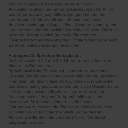
durch Blockaden. Pressendes Verharren in der
Artikulationsstellung und auffällige Bewegungen der Mimik
und Körpermotorik (sog. Mitbewegungen) können bei
chronischem Stottern auftreten, ebenso emotionale
Begleiterscheinungen (Angst-, Wut-, Schamreaktionen) und
sprachliches und/oder soziales Vermeideverhalten. Oft ist die
gesamte Kommunikation (auch die Situation des
Gesprächspartners) beeinträchtigt. Stottern wird daher auch
als Kommunikationsstörung bezeichnet.
Altersgemäße Sprechunflüssigkeiten
Im Alter zwischen 2,5 und 4,5 Jahren treten bei fast allen
Kindern im Rahmen ihrer
Sprachentwicklung Phasen auf, in denen sie manchmal
Satzteile, Wörter oder Silben wiederholen oder im Sprechen
innehalten, um das richtige Wort zu finden oder den Ablauf
des Satzes richtig gestalten zu können. Diese Unsicherheiten
im Sprechablauf sind völlig üblich - sie werden von den
Fachleuten als altersgemäße Sprechunflüssigkeiten
bezeichnet. Sollten diese länger als ein halbes
Jahr andauern, müssen die Eltern darauf hinwirken, dass
sich kein wirkliches Stottern einstellt. Zur genaueren
Abklärung sollte dann ein Logopäde/Sprachtherapeut
aufgesucht werden.